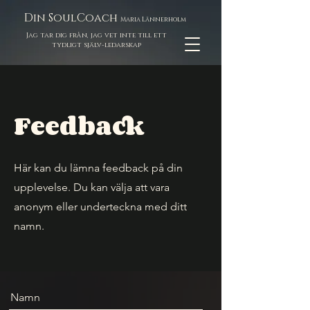
Din SoulCoach
Maria Lännerholm
Jag tar dig från, jag vet inte till ett
tydligt själv-ledarskap
Feedback
Här kan du lämna feedback på din
upplevelse. Du kan välja att vara
anonym eller underteckna med ditt
namn.
Namn