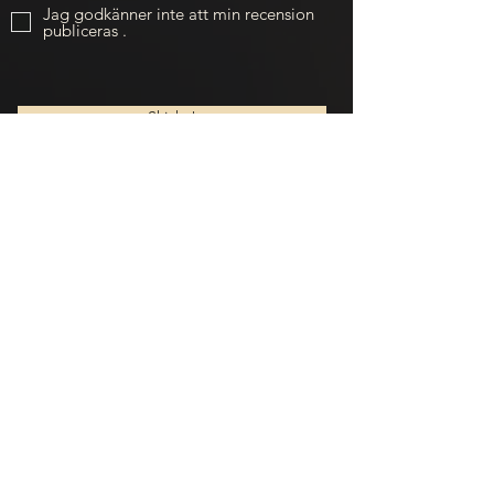
Jag godkänner inte att min recension
publiceras .
Skicka!
Sekretesspolicy