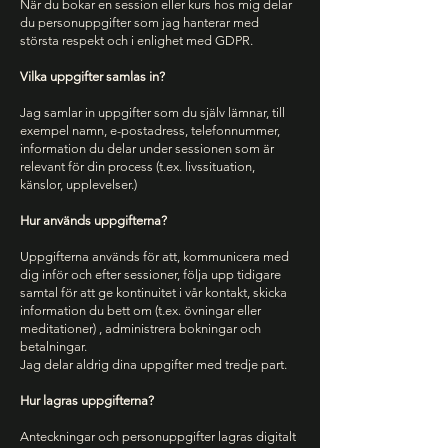
När du bokar en session eller kurs hos mig delar
du personuppgifter som jag hanterar med
största respekt och i enlighet med GDPR.
Vilka uppgifter samlas in?
Jag samlar in uppgifter som du själv lämnar, till
exempel namn, e-postadress, telefonnummer,
information du delar under sessionen som är
relevant för din process (t.ex. livssituation,
känslor, upplevelser.)
Hur används uppgifterna?
Uppgifterna används för att, kommunicera med
dig inför och efter sessioner, följa upp tidigare
samtal för att ge kontinuitet i vår kontakt, skicka
information du bett om (t.ex. övningar eller
meditationer) , administrera bokningar och
betalningar.
Jag delar aldrig dina uppgifter med tredje part.
Hur lagras uppgifterna?
Anteckningar och personuppgifter lagras digitalt