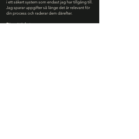
i ett säkert system som endast jag har tillgång till.
Jag sparar uppgifter så länge det är relevant för
din process och raderar dem därefter.
Dina rättigheter
Du har rätt att få information om vilka uppgifter
jag har om dig, få dina uppgifter rättade eller
raderade, återkalla ditt samtycke när som helst.
Jag godkänner reglerna och
villkoren
Namn
Efternamn
Email