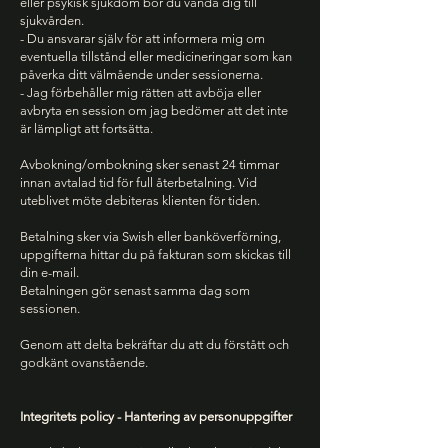
eller psykisk sjukdom bör du vända dig till
sjukvården.
- Du ansvarar själv för att informera mig om
eventuella tillstånd eller medicineringar som kan
påverka ditt välmående under sessionerna.
- Jag förbehåller mig rätten att avböja eller
avbryta en session om jag bedömer att det inte
är lämpligt att fortsätta.
Avbokning/ombokning sker senast 24 timmar
innan avtalad tid för full återbetalning. Vid
uteblivet möte debiteras klienten för tiden.
Betalning sker via Swish eller banköverförning,
uppgifterna hittar du på fakturan som skickas till
din e-mail.
Betalningen gör senast samma dag som
sessionen.
Genom att delta bekräftar du att du förstått och
godkänt ovanstående.
Integritets policy - Hantering av personuppgifter