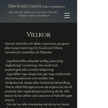
Din SoulCoach
Maria Lännerholm
Jag tar dig från, jag vet inte till ett
tydligt själv-ledarskap
Villkor
Genom att boka och delta i sessioner, program
eller kurser med mig Din SoulCoach Maria
Lännerholm, bekräftar du följande:
- Jag Maria/Mia erbjuder andlig, personlig
vägledning/ coachning, inte medicinsk,
psykologisk eller juridisk rådgivning.
- Jag ställer inga diagnoser, ger inga medicinska
rekommendationer och ersätter inte
vårdpersonal, terapi eller medicinsk behandling.
-Det är alltid ditt eget ansvar att avgöra hur du vill
använda den vägledning/coachning du får. Alla
beslut du tar utifrån våra sessions är helt ditt eget
ansvar.
- Om du har eller misstänker att du har en fysisk